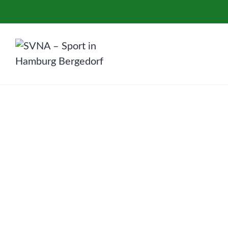
Zum
Inhalt
springen
SVNA – Sport in Hamburg Bergedo