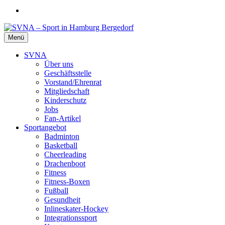
Menü
SVNA – Sport in Hamburg Bergedorf
Der Sportverein für die ganze Familie
SVNA
Über uns
Geschäftsstelle
Vorstand/Ehrenrat
Mitgliedschaft
Kinderschutz
Jobs
Fan-Artikel
Sportangebot
Badminton
Basketball
Cheerleading
Drachenboot
Fitness
Fitness-Boxen
Fußball
Gesundheit
Inlineskater-Hockey
Integrationssport