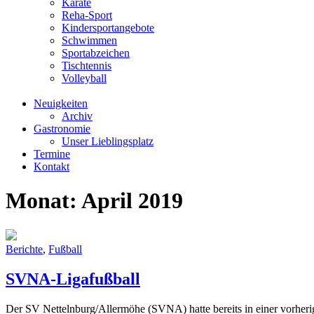
Karate
Reha-Sport
Kindersportangebote
Schwimmen
Sportabzeichen
Tischtennis
Volleyball
Neuigkeiten
Archiv
Gastronomie
Unser Lieblingsplatz
Termine
Kontakt
Monat:
April 2019
Berichte
,
Fußball
SVNA-Ligafußball
Der SV Nettelnburg/Allermöhe (SVNA) hatte bereits in einer vorherig