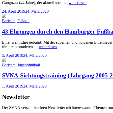
SVNA-
Ganguzza (44 Jahre), der aktuell noch …
weiterlesen
Ligafußball
24. April 2019
24. März 2020
Berichte
,
Fußball
43 Ehrungen durch den Hamburger Fußba
Ehre, wem Ehre gebührt! Mit der silbernen und goldenen Ehrennade
43
für ihre besonderen …
weiterlesen
Ehrungen
5. April 2019
24. März 2020
durch
den
Hamburger
Berichte
,
Jugendfußball
Fußball-
Verband
SVNA-Sichtungstraining (Jahrgang 2005-2
1. April 2019
24. März 2020
Newsletter
Der SVNA verschickt einen Newsletter mit interessanten Themen run