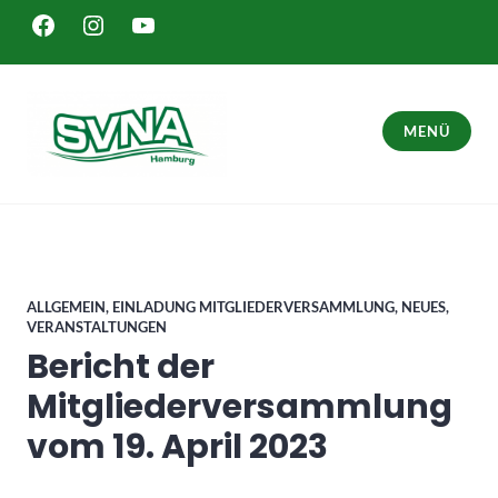
Zum
FACEBOOK
INSTAGRAM
YOUTUBE
Inhalt
springen
MENÜ
SVNA – Sport in Hamburg Bergedorf
ALLGEMEIN
,
EINLADUNG MITGLIEDERVERSAMMLUNG
,
NEUES
,
VERANSTALTUNGEN
Bericht der
Mitgliederversammlung
vom 19. April 2023