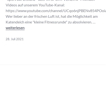
Videos auf unserem YouTube-Kanal:
https://www.youtube.com/channel/UCqo6njPBENv854POo
Wer lieber an der frischen Luft ist, hat die Möglichkeit am
Katendeich eine "kleine Fitnessrunde" zu absolvieren. …
Fit trotz Corona
weiterlesen
28. Juli 2021