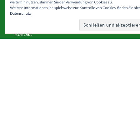
weiterhin nutzen, stimmen Sie der Verwendung von Cookies zu.
Weitere Informationen, beispielsweise zur Kontrolle von Cookies, finden Sie hier
Datenschutz
Vorstand
Kontakt
Downloads
Jobs
Datenschutz
Impressum
Facebook
Instagram
YouTube
Copyright © 2026 Sportverein Nettelnburg / Allermöhe e.V.
|
Alle