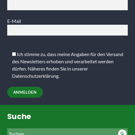
E-Mail
Bitte
lasse
Ich stimme zu, dass meine Angaben für den Versand
dieses
des Newsletters erhoben und verarbeitet werden
Feld
dürfen. Näheres finden Sie in unserer
leer.
Datenschutzerklärung
.
Suche
Suche