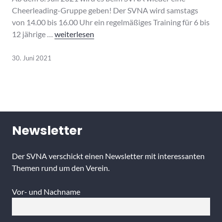
Cheerleading-Gruppe geben! Der SVNA wird samstags
von 14.00 bis 16.00 Uhr ein regelmäßiges Training für 6 bis
There is no limit ….
12 jährige …
weiterlesen
30. Juni 2021
Newsletter
Der SVNA verschickt einen Newsletter mit interessanten
Themen rund um den Verein.
Vor- und Nachname