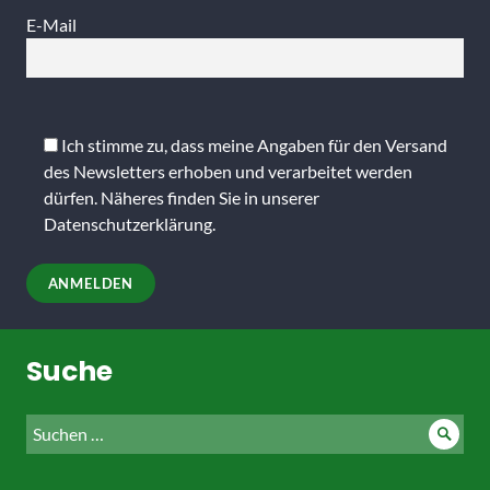
E-Mail
Bitte
lasse
Ich stimme zu, dass meine Angaben für den Versand
dieses
des Newsletters erhoben und verarbeitet werden
Feld
dürfen. Näheres finden Sie in unserer
leer.
Datenschutzerklärung
.
Suche
Suche
Such
nach: