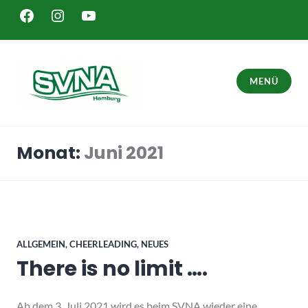
Zum
FACEBOOK
INSTAGRAM
YOUTUBE
Inhalt
springen
MENÜ
SVNA – Sport in Hamburg Bergedorf
Monat:
Juni 2021
ALLGEMEIN
,
CHEERLEADING
,
NEUES
There is no limit ….
Ab dem 3. Juli 2021 wird es beim SVNA wieder eine