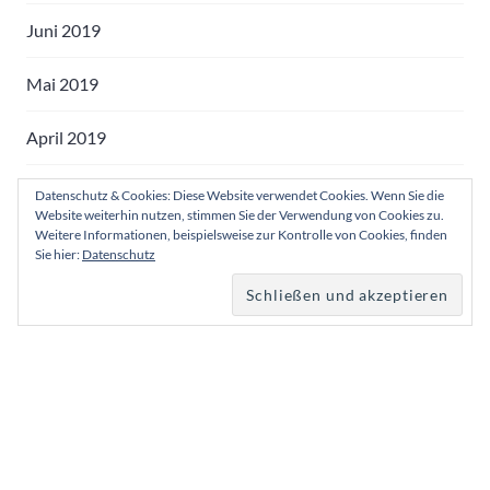
Juni 2019
Mai 2019
April 2019
März 2019
Datenschutz & Cookies: Diese Website verwendet Cookies. Wenn Sie die
Website weiterhin nutzen, stimmen Sie der Verwendung von Cookies zu.
Weitere Informationen, beispielsweise zur Kontrolle von Cookies, finden
Februar 2019
Sie hier:
Datenschutz
Januar 2019
Dezember 2018
August 2018