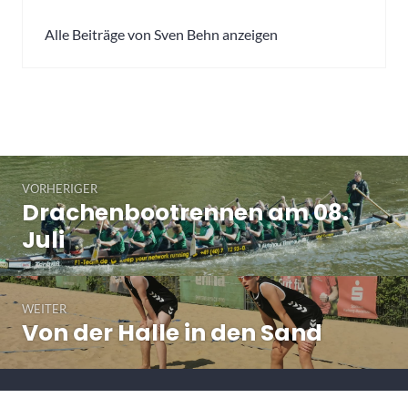
Alle Beiträge von Sven Behn anzeigen
Beitragsnavigation
VORHERIGER
Drachenbootrennen am 08.
Vorheriger
Beitrag:
Juli
WEITER
Von der Halle in den Sand
Nächster
Beitrag: