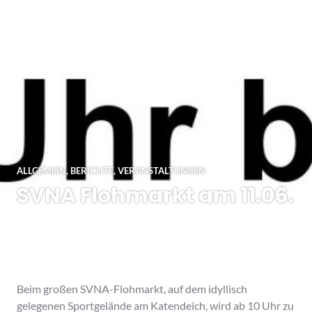
ALLGEMEIN
,
BERICHTE
,
VERANSTALTUNGEN
SVNA Flohmarkt am 11.06.
Beim großen SVNA-Flohmarkt, auf dem idyllisch
gelegenen Sportgelände am Katendeich, wird ab 10 Uhr zu