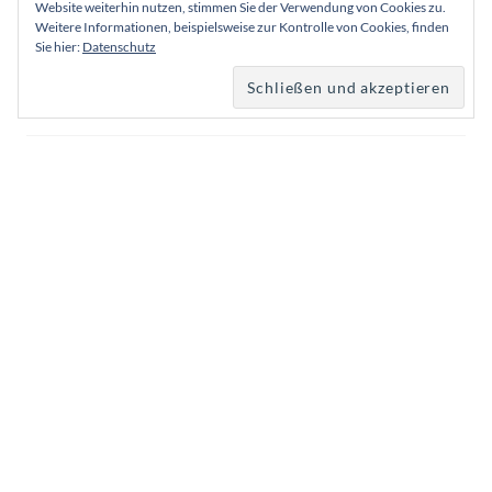
Juli 2019
Website weiterhin nutzen, stimmen Sie der Verwendung von Cookies zu.
Weitere Informationen, beispielsweise zur Kontrolle von Cookies, finden
Sie hier:
Datenschutz
Juni 2019
Mai 2019
April 2019
März 2019
Februar 2019
Januar 2019
Dezember 2018
August 2018