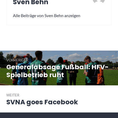
Sven Behn
Alle Beiträge von Sven Behn anzeigen
Beitragsnavigation
VORHERIGER
Generalabsage Fußball: HFV-
Vorheriger
Beitrag:
Spielbetrieb ruht
WEITER
SVNA goes Facebook
Nächster
Beitrag: