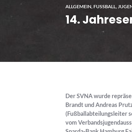
ALLGEMEIN
,
FUSSBALL
,
JUGEN
14. Jahres
Der SVNA wurde repräsent
Brandt und Andreas Prutz
(Fußballabteilungsleiter 
vom Verbandsjugendaussch
Sparda-Bank Hamburg Fair