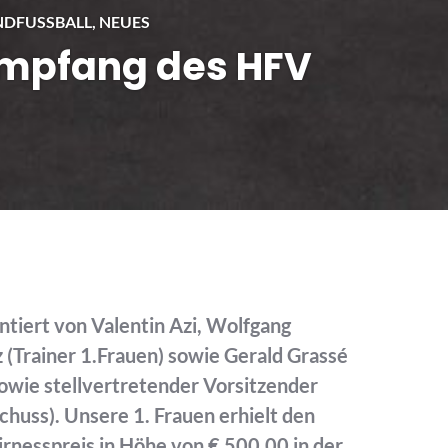
DFUSSBALL
,
NEUES
empfang des HFV
iert von Valentin Azi, Wolfgang
 (Trainer 1.Frauen) sowie Gerald Grassé
sowie stellvertretender Vorsitzender
uss). Unsere 1. Frauen erhielt den
nesspreis in Höhe von € 500,00 in der