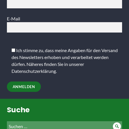
E-Mail
Bitte
lasse
Ich stimme zu, dass meine Angaben für den Versand
dieses
des Newsletters erhoben und verarbeitet werden
Feld
dürfen. Näheres finden Sie in unserer
leer.
Datenschutzerklärung
.
Suche
Suche
Such