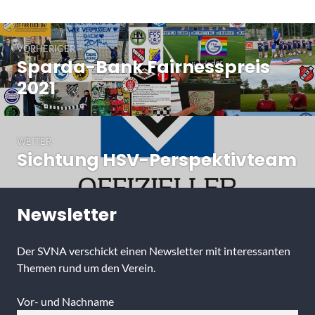
Beitragsnavigation
VORHERIGER
Sparda-Bank Fairnesspreis
Vorheriger
Beitrag:
2021
WEITER
Sichtung HSV-Perspektivteam
Nächster
Beitrag:
Newsletter
Der SVNA verschickt einen Newsletter mit interessanten
Themen rund um den Verein.
Vor- und Nachname