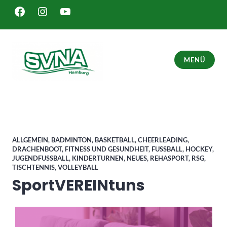
Zum
FACEBOOK
INSTAGRAM
YOUTUBE
Inhalt
springen
MENÜ
SVNA – Sport in Hamburg Bergedorf
ALLGEMEIN
,
BADMINTON
,
BASKETBALL
,
CHEERLEADING
,
DRACHENBOOT
,
FITNESS UND GESUNDHEIT
,
FUSSBALL
,
HOCKEY
,
JUGENDFUSSBALL
,
KINDERTURNEN
,
NEUES
,
REHASPORT
,
RSG
,
TISCHTENNIS
,
VOLLEYBALL
SportVEREINtuns