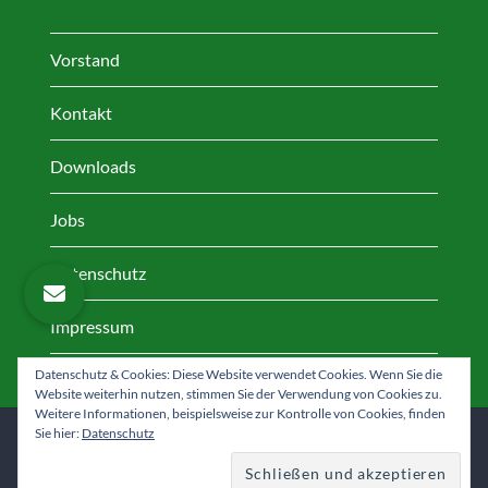
Vorstand
Kontakt
Downloads
Jobs
Datenschutz
Impressum
Datenschutz & Cookies: Diese Website verwendet Cookies. Wenn Sie die
Website weiterhin nutzen, stimmen Sie der Verwendung von Cookies zu.
Weitere Informationen, beispielsweise zur Kontrolle von Cookies, finden
Facebook
Instagram
YouTube
Sie hier:
Datenschutz
Copyright © 2026 Sportverein Nettelnburg / Allermöhe e.V.
|
Alle