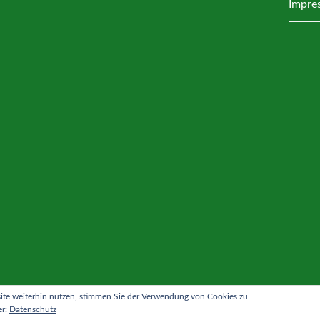
Impre
te weiterhin nutzen, stimmen Sie der Verwendung von Cookies zu.
er:
Datenschutz
ettelnburg / Allermöhe e.V.
|
Alle Rechte vorbehalten.