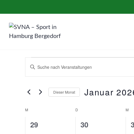
Zum
Inhalt
springen
SVNA – Sport in Hamburg Bergedo
Veranstaltungen
Veranstaltungen
Bitte
Suche
Schlüsselwort
eingeben.
und
Januar 202
Dieser Monat
Suche
Ansichten,
nach
Datum
Kalender
M
MONTAG
D
DIENSTAG
M
MI
Veranstaltungen
wählen.
Navigation
Schlüsselwort.
0
0
29
30
von