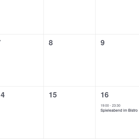
n,
eranstaltungen,
Veranstaltungen,
Veranstalt
0
0
0
7
8
9
n,
eranstaltungen,
Veranstaltungen,
Veranstalt
0
0
1
14
15
16
n,
eranstaltungen,
Veranstaltungen,
Veranstalt
19:00
-
23:30
Spieleabend im Bistro