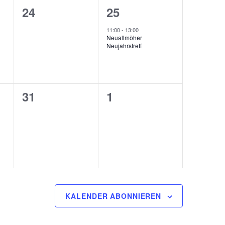
0
1
24
25
ungen,
Veranstaltungen,
Veranstaltung,
11:00
-
13:00
Neuallmöher
Neujahrstreff
0
0
31
1
ung,
Veranstaltungen,
Veranstaltungen,
KALENDER ABONNIEREN