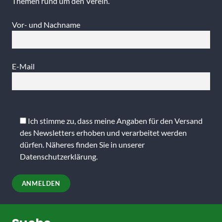
Themen rund um den Verein.
Vor- und Nachname
E-Mail
Bitte
lasse
Ich stimme zu, dass meine Angaben für den Versand
dieses
des Newsletters erhoben und verarbeitet werden
Feld
dürfen. Näheres finden Sie in unserer
leer.
Datenschutzerklärung
.