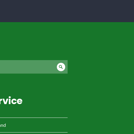
Suche
rvice
and