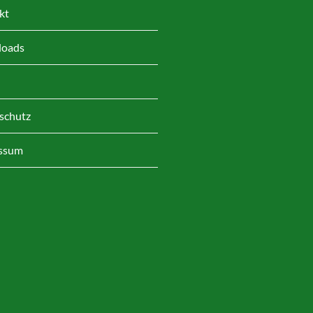
kt
oads
schutz
ssum