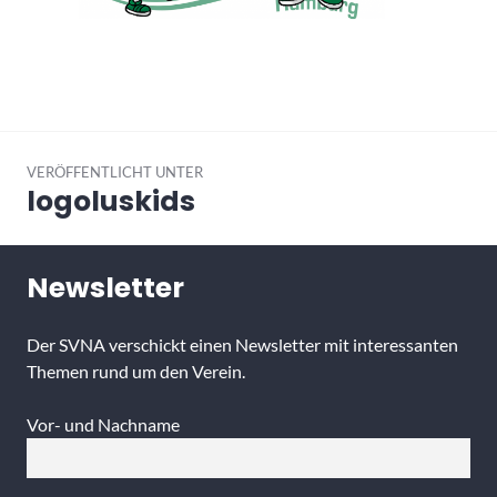
Beitragsnavigation
VERÖFFENTLICHT UNTER
logoluskids
Newsletter
Der SVNA verschickt einen Newsletter mit interessanten
Themen rund um den Verein.
Vor- und Nachname