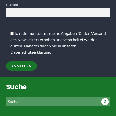
E-Mail
Bitte
lasse
Ich stimme zu, dass meine Angaben für den Versand
dieses
des Newsletters erhoben und verarbeitet werden
Feld
dürfen. Näheres finden Sie in unserer
leer.
Datenschutzerklärung
.
Suche
Suche
Such
nach: