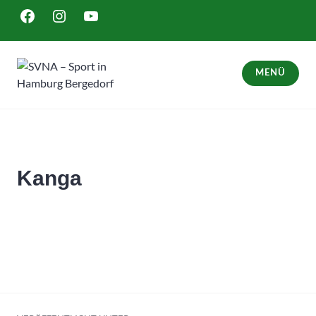
Zum
FACEBOOK
INSTAGRAM
YOUTUBE
Inhalt
springen
MENÜ
SVNA – Sport in Hamburg Bergedorf
Kanga
Beitragsnavigation