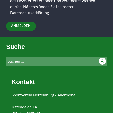
dieses
des Newsletters erhoben und verarbeitet werden
Feld
dürfen. Näheres finden Sie in unserer
leer.
Datenschutzerklärung
.
Suche
Suche
Such
nach:
Kontakt
Sportverein Nettelnburg / Allermöhe
Katendeich 14
21035 Hamburg