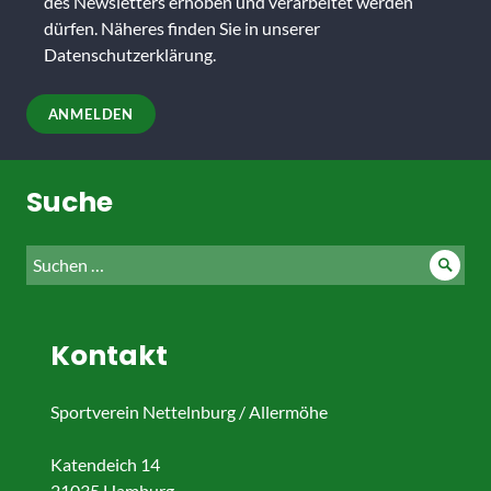
dieses
des Newsletters erhoben und verarbeitet werden
Feld
dürfen. Näheres finden Sie in unserer
leer.
Datenschutzerklärung
.
Suche
Suche
Such
nach:
Kontakt
Sportverein Nettelnburg / Allermöhe
Katendeich 14
21035 Hamburg