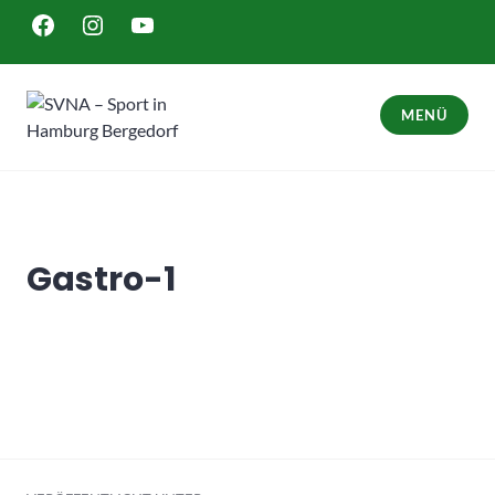
Zum
FACEBOOK
INSTAGRAM
YOUTUBE
Inhalt
springen
MENÜ
SVNA – Sport in Hamburg Bergedorf
Gastro-1
Beitragsnavigation