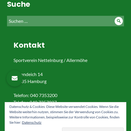
Suche
Suche
Such
nach:
Kontakt
Sportverein Nettelnburg / Allermöhe
Katendeich 14
21035 Hamburg
Telefon: 040 7353200
Telefax: 040 7357937
Datenschutz & Cookies: Diese Website verwendet Cookies. Wenn Sie die
Website weiterhin nutzen, stimmen Sie der Verwendung von Cookies zu.
Facebook
Instagram
YouTube
Weitere Informationen, beispielsweise zur Kontrolle von Cookies, finden
Sie hier:
Datenschutz