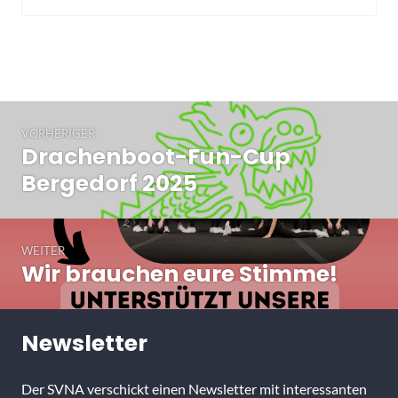
Beitragsnavigation
VORHERIGER
Drachenboot-Fun-Cup
Vorheriger
Beitrag:
Bergedorf 2025
WEITER
Wir brauchen eure Stimme!
Nächster
Beitrag:
Newsletter
Der SVNA verschickt einen Newsletter mit interessanten