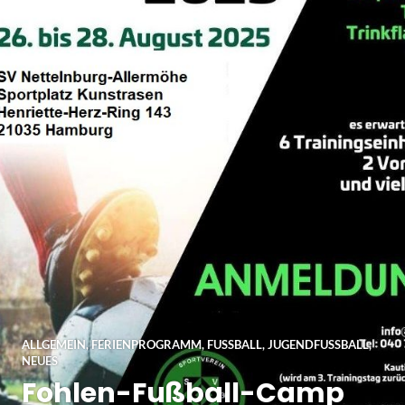
ALLGEMEIN
,
FERIENPROGRAMM
,
FUSSBALL
,
JUGENDFUSSBALL
,
NEUES
Fohlen-Fußball-Camp