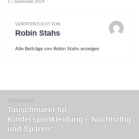
17. September 2024
VERÖFFENTLICHT VON
Robin Stahs
Alle Beiträge von Robin Stahs anzeigen
Beitragsnavigation
VORHERIGER
Tauschmarkt für
Vorheriger
Beitrag:
Kindersportkleidung – Nachhaltig
und Sparen!