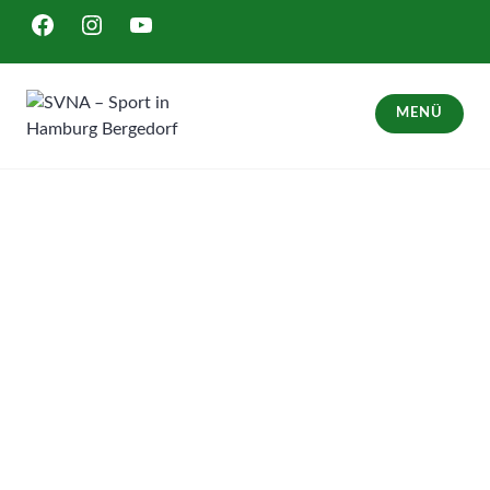
Zum
FACEBOOK
INSTAGRAM
YOUTUBE
Inhalt
springen
MENÜ
SVNA – Sport in Hamburg Bergedorf