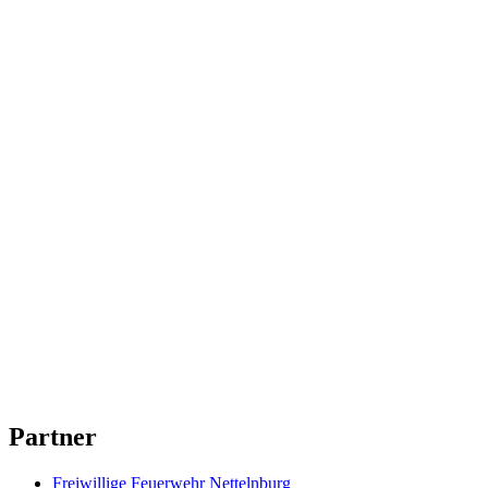
Facebook
Instagram
YouTube
Partner
Freiwillige Feuerwehr Nettelnburg