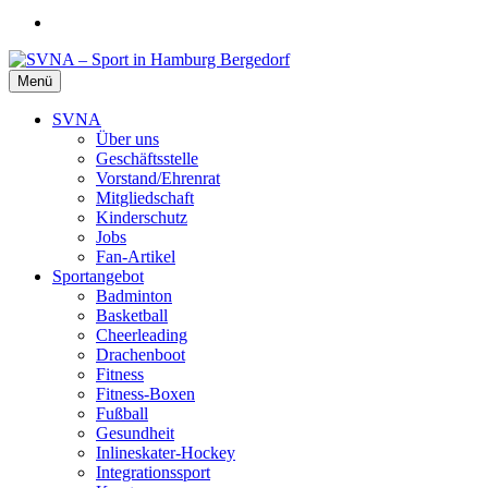
Menü
SVNA – Sport in Hamburg Bergedorf
Der Sportverein für die ganze Familie
SVNA
Über uns
Geschäftsstelle
Vorstand/Ehrenrat
Mitgliedschaft
Kinderschutz
Jobs
Fan-Artikel
Sportangebot
Badminton
Basketball
Cheerleading
Drachenboot
Fitness
Fitness-Boxen
Fußball
Gesundheit
Inlineskater-Hockey
Integrationssport