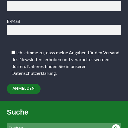
E-Mail
Bitte
lasse
Ich stimme zu, dass meine Angaben für den Versand
dieses
des Newsletters erhoben und verarbeitet werden
Feld
dürfen. Näheres finden Sie in unserer
leer.
Datenschutzerklärung
.
Suche
Suche